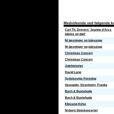
Medvirkende ved følgende k
Carl Th. Dreyers 'Jeanne d’Arcs
lidelse og død’
Ni læsninger og julesange
Ni læsninger og julesange
Christmas Concert
Christmas Concert
Julehistorier
David Lang
Sydslesvigs Forening
Gesualdo, Stravinsky, Franke
Bach & Buxtehude
Bach & Buxtehude
Ellevang Kirke
Nyborg Slotskoncerter