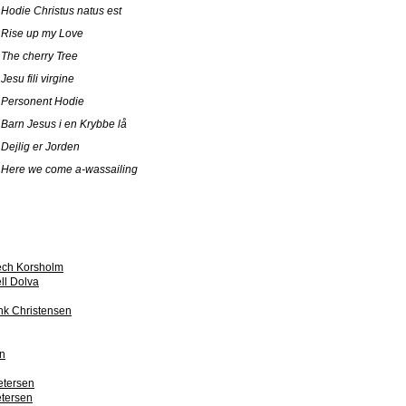
Hodie Christus natus est
Rise up my Love
The cherry Tree
Jesu fili virgine
Personent Hodie
Barn Jesus i en Krybbe lå
Dejlig er Jorden
Here we come a-wassailing
ch Korsholm
ll Dolva
ink Christensen
en
etersen
etersen