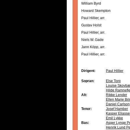
William Byrd
Howard Skempton
Paul Hillier, arr.
Gustav Holst
Paul Hillier, arr.
Niels W. Gade
Jann Köpp, arr.
Paul Hillier, arr.
Dirigent:
Paul Hillier
Sopran:
Else Torp
Louise Skovbæ
Hilde Ramnefje
Alt:
Rikke Lender
Ellen Marie Br
Daniel Carlson
Tenor:
Josef Hamber
Kasper Eliass
Emil Lykke
Bas:
Asger Lynge P
Henrik Lund P