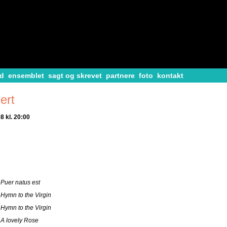
d
ensemblet
sagt og skrevet
partnere
foto
kontakt
ert
 kl. 20:00
Puer natus est
Hymn to the Virgin
Hymn to the Virgin
A lovely Rose