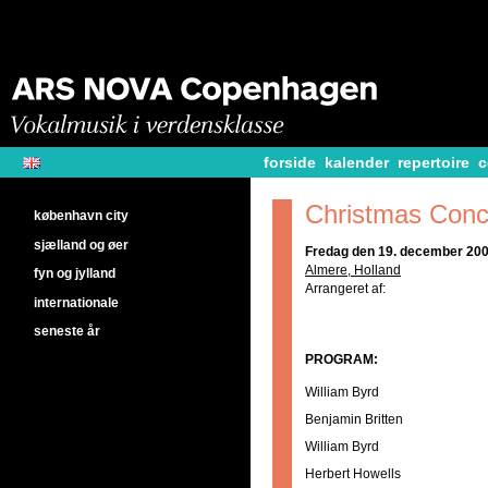
forside
kalender
repertoire
c
Christmas Conc
københavn city
sjælland og øer
Fredag den 19. december 2008
Almere, Holland
fyn og jylland
Arrangeret af:
internationale
seneste år
PROGRAM:
William Byrd
Benjamin Britten
William Byrd
Herbert Howells