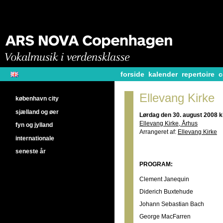
forside
kalender
repertoire
c
Ellevang Kirke
københavn city
sjælland og øer
Lørdag den 30. august 2008 kl
Ellevang Kirke, Århus
fyn og jylland
Arrangeret af:
Ellevang Kirke
internationale
seneste år
PROGRAM:
Clement Janequin
Diderich Buxtehude
Johann Sebastian Bach
George MacFarren