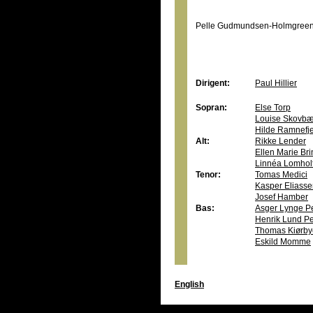
Pelle Gudmundsen-Holmgree
Dirigent:
Paul Hillier
Sopran:
Else Torp
Louise Skovbæ
Hilde Ramnefje
Alt:
Rikke Lender
Ellen Marie Br
Linnéa Lomhol
Tenor:
Tomas Medici
Kasper Eliass
Josef Hamber
Bas:
Asger Lynge P
Henrik Lund P
Thomas Kiørby
Eskild Momme
English