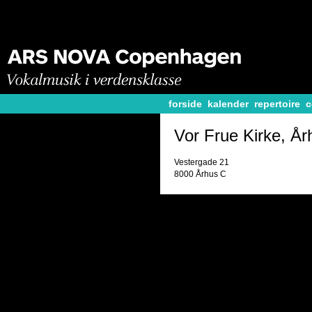
forside
kalender
repertoire
c
Vor Frue Kirke, År
Vestergade 21
8000 Århus C