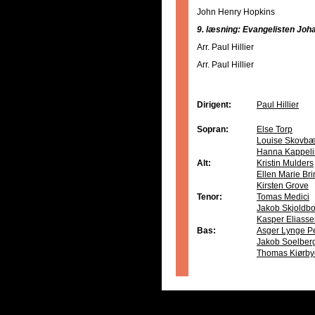
John Henry Hopkins
9. læsning: Evangelisten Joha
Arr. Paul Hillier
Arr. Paul Hillier
Dirigent:
Paul Hillier
Sopran:
Else Torp
Louise Skovbæ
Hanna Kappeli
Alt:
Kristin Mulders
Ellen Marie Br
Kirsten Grove
Tenor:
Tomas Medici
Jakob Skjoldb
Kasper Eliass
Bas:
Asger Lynge P
Jakob Soelber
Thomas Kiørby