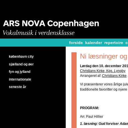
forside
kalender
repertoire
c
Ni læsninger og
københavn city
sjælland og øer
Lørdag den 10. december 2011
Christians Kirke, Kgs. Lyngby
fyn og jylland
Arrangeret af:
Christians Kirke
internationale
Vi præsenterer vores årlige ju
seneste år
traditionelle favoritter og nyere
PROGRAM:
Arr. Paul Hillier
1. læsning: Gud forviser Ada