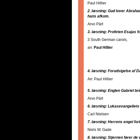
Paul Hillier
2. læsning: Gud lover Abraham,
hans afkom.
Arvo Pärt
3. læsning: Profeten Esajas 
3 South German carols,
arr.
Paul Hillier
4. læsning: Forudsigelse af 
Arr. Paul Hillier
5. læsning: Englen Gabriel bri
Arvo Pärt
6. læsning: Lukasevangeliets
Carl Nielsen
7. læsning: Herrens engel fo
Niels W. Gade
8. læsning: Stjernen fører de