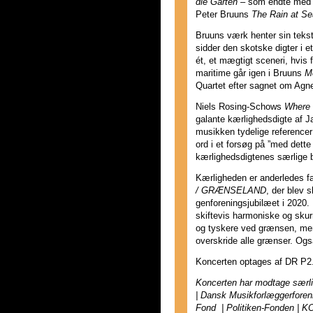
die Gärten
– som endte med at
Peter Bruuns
The Rain at Se
Bruuns værk henter sin teks
sidder den skotske digter i e
ét, et mægtigt sceneri, hvis 
maritime går igen i Bruuns
M
Quartet efter sagnet om Ag
Niels Rosing-Schows
Where 
galante kærlighedsdigte af 
musikken tydelige referencer
ord i et forsøg på ”med dett
kærlighedsdigtenes særlige 
Kærligheden er anderledes f
/ GRÆNSELAND
, der blev 
genforeningsjubilæet i 2020.
skiftevis harmoniske og sku
og tyskere ved grænsen, men
overskride alle grænser. Ogs
Koncerten optages af DR P2
Koncerten har modtage særli
| Dansk Musikforlæggerfore
Fond | Politiken-Fonden | K