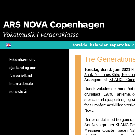
forside
kalender
repertoire
c
Tre Generatione
københavn city
sjælland og øer
Torsdag den 3. juni 2021 kl
Sankt Johannes Kirke, Køben
fyn og jylland
Arrangeret af:
KLANG - Copen
internationale
Dansk vokalmusik har stået ce
seneste år
grundlagt i 1979. I årtierne, 
stor samarbejdspartner, og s
fået uropført adskillige værk
Nova.
Derfor er det med tre genera
Ars Nova gæster KLANG Fest
Messiaen Quartet, både i Nø