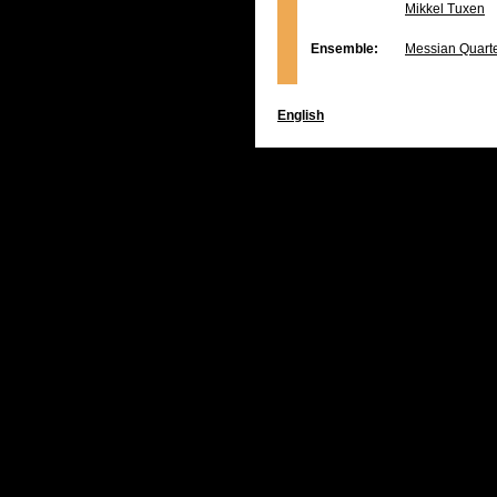
Mikkel Tuxen
Ensemble:
Messian Quart
English