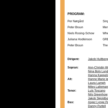
PROGRAM:
Per Nørgård
Sin
Peter Bruun
Mer
Niels Rosing-Schow
Whe
Juliana Hodkinson
GRE
Peter Bruun
The
Dirigent:
Jakob Hultberg
Sopran:
Ann-Christin W
Nina Bols Lun
Hanna Kappeli
Alt:
Hanne Marie le
Laura Lamph
Miles Lalleman
Tenor:
Luís Toscano
Nils Greenhow
Jakob Skjoldb
Bas:
Asger Lynge P
Danny Purtell