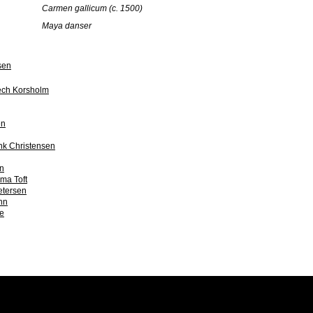
Carmen gallicum (c. 1500)
Maya danser
sen
ch Korsholm
en
ink Christensen
en
ma Toft
etersen
nn
e