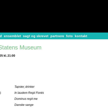
d
ensemblet
sagt og skrevet
partnere
foto
kontakt
 Statens Museum
5 kl. 21:00
Tapster, drinker
)
In laudem Regii Fontis
Dominus regit me
Danske sange