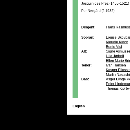
Josquin des Prez (1455-1521)
Per Nørgård (f. 1932)
Dirigent:
Frans Rasmus
Sopran:
Louise Skovbæ
Klaudia Kidon
Bente Vist
Alt:
Signe Asmuss
Ulla Jørholt
Ellen Marie Br
Tenor:
Ivan Hansen
Kasper Eliass
Martin Nagashi
Bas:
Asger Lynge P
Peter Lindema
Thomas Kiørby
English