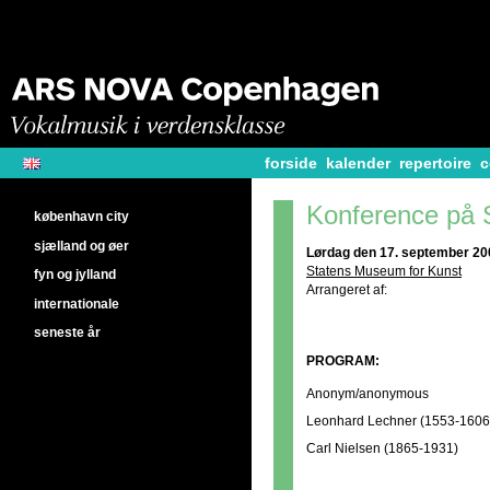
forside
kalender
repertoire
c
Konference på
københavn city
sjælland og øer
Lørdag den 17. september 200
Statens Museum for Kunst
fyn og jylland
Arrangeret af:
internationale
seneste år
PROGRAM:
Anonym/anonymous
Leonhard Lechner (1553-1606
Carl Nielsen (1865-1931)