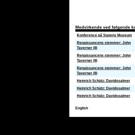
Medvirkende ved følgende k
Konference på Statens Museum
Renaissancens stemmer: John
Taverner (II)
Renaissancens stemmer: John
Taverner (II)
Renaissancens stemmer: John
Taverner (II)
Heinrich Schütz: Davidssalmer
Heinrich Schütz: Davidssalmer
Heinrich Schütz: Davidssalmer
English