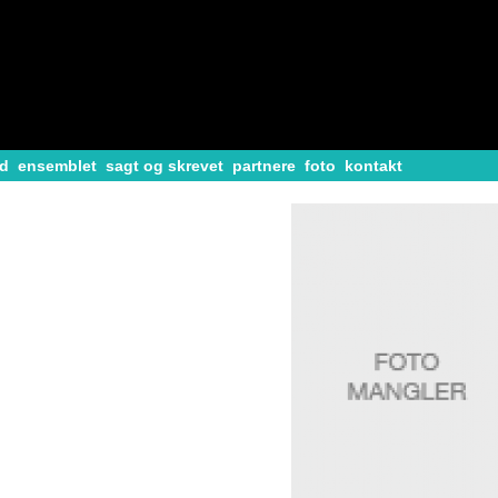
d
ensemblet
sagt og skrevet
partnere
foto
kontakt