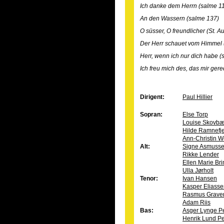
Ich danke dem Herrn (salme 1
An den Wassern (salme 137)
O süsser, O freundlicher (St. A
Der Herr schauet vom Himmel 
Herr, wenn ich nur dich habe (
Ich freu mich des, das mir gere
Dirigent:
Paul Hillier
Sopran:
Else Torp
Louise Skovbæ
Hilde Ramnefje
Ann-Christin W
Alt:
Signe Asmuss
Rikke Lender
Ellen Marie Br
Ulla Jørholt
Tenor:
Ivan Hansen
Kasper Eliass
Rasmus Graver
Adam Riis
Bas:
Asger Lynge P
Henrik Lund P