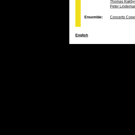
Thomas Kiørby
Peter Lindema
Ensemble:
Concerto Cop
English