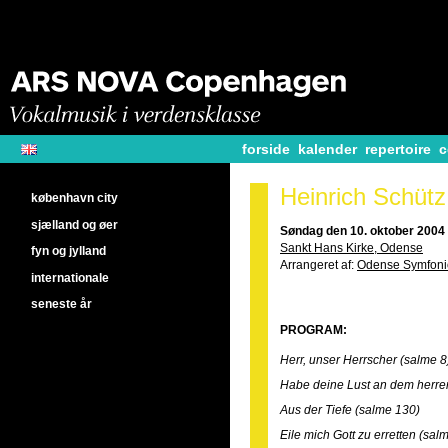
forside
kalender
repertoire
c
Heinrich Schütz
københavn city
sjælland og øer
Søndag den 10. oktober 2004 
Sankt Hans Kirke, Odense
fyn og jylland
Arrangeret af:
Odense Symfoni
internationale
seneste år
PROGRAM:
Herr, unser Herrscher (salme 8
Habe deine Lust an dem herre
Aus der Tiefe (salme 130)
Eile mich Gott zu erretten (sal