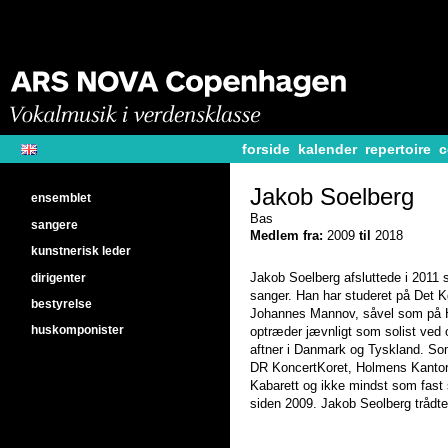
forside
kalender
repertoire
c
Jakob Soelberg
ensemblet
Bas
sangere
Medlem fra:
2009
til
2018
kunstnerisk leder
dirigenter
Jakob Soelberg afsluttede i 2011 
sanger. Han har studeret på Det 
bestyrelse
Johannes Mannov, såvel som på Ho
huskomponister
optræder jævnligt som solist ved o
aftner i Danmark og Tyskland. So
DR KoncertKoret, Holmens Kantor
Kabarett og ikke mindst som fas
siden 2009. Jakob Seolberg trådt