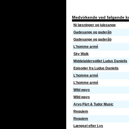
Medvirkende ved følgende k
Ni læsninger og julesange
Gadesange og gaderåb
Gadesange og gaderåb
L'homme armé
Sky Walk
Middelalderspillet Ludus Danielis
Episoder fra Ludus Danielis
L'homme armé
L'homme armé
Wild ways
Wild ways
Arvo Pärt & Tudor Music
Requiem
Requiem
Længsel efter Lys