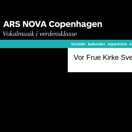
forside
kalender
repertoire
c
Vor Frue Kirke Sv