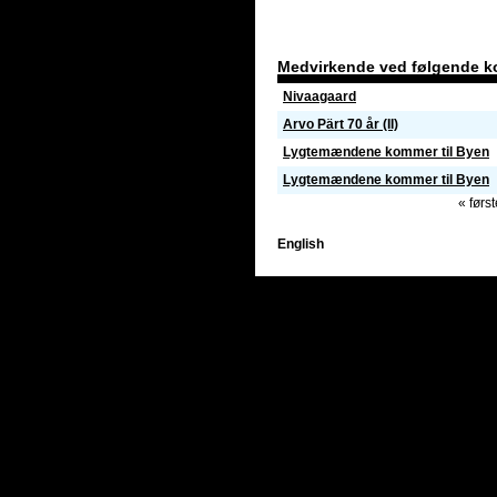
Medvirkende ved følgende k
Nivaagaard
Arvo Pärt 70 år (II)
Lygtemændene kommer til Byen
Lygtemændene kommer til Byen
« først
English