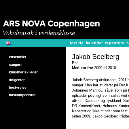
forside
kalender
repertoire
c
Jakob Soelberg
ensemblet
Bas
sangere
Medlem fra:
2009
til
2018
kunstnerisk leder
dirigenter
Jakob Soelberg afsluttede i 2011 
sanger. Han har studeret på Det 
bestyrelse
Johannes Mannov, såvel som på Ho
huskomponister
optræder jævnligt som solist ved o
aftner i Danmark og Tyskland. So
DR KoncertKoret, Holmens Kantor
Kabarett og ikke mindst som fas
siden 2009. Jakob Seolberg trådt