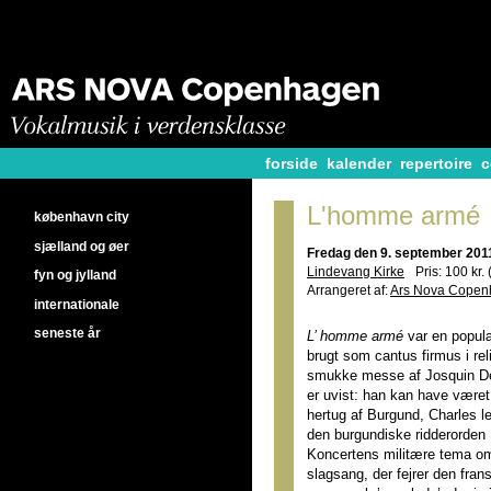
forside
kalender
repertoire
c
L'homme armé
københavn city
sjælland og øer
Fredag den 9. september 2011
Lindevang Kirke
Pris: 100 kr.
fyn og jylland
Arrangeret af:
Ars Nova Cope
internationale
seneste år
L’ homme armé
var en populæ
brugt som cantus firmus i re
smukke messe af Josquin D
er uvist: han kan have været
hertug af Burgund, Charles le
den burgundiske ridderorden D
Koncertens militære tema o
slagsang, der fejrer den fran