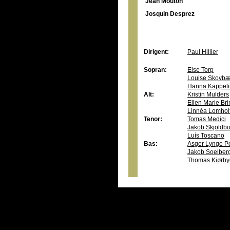
Jean Mouton
Josquin Desprez
Dirigent:
Paul Hillier
Sopran:
Else Torp
Louise Skovbæ
Hanna Kappeli
Alt:
Kristin Mulders
Ellen Marie Br
Linnéa Lomhol
Tenor:
Tomas Medici
Jakob Skjoldb
Luís Toscano
Bas:
Asger Lynge P
Jakob Soelber
Thomas Kiørby