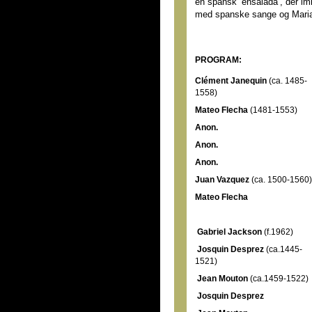
en spansk ’ensalada’, der im
med spanske sange og Maria
PROGRAM:
Clément Janequin
(ca. 1485-
1558)
Mateo Flecha
(1481-1553)
Anon.
Anon.
Anon.
Juan Vazquez
(ca. 1500-1560)
Mateo Flecha
Gabriel Jackson
(f.1962)
Josquin Desprez
(ca.1445-
1521)
Jean Mouton
(ca.1459-1522)
Josquin Desprez