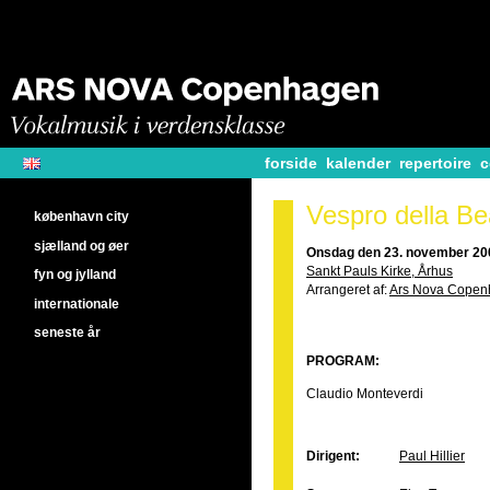
forside
kalender
repertoire
c
Vespro della Be
københavn city
sjælland og øer
Onsdag den 23. november 200
Sankt Pauls Kirke, Århus
fyn og jylland
Arrangeret af:
Ars Nova Cope
internationale
seneste år
PROGRAM:
Claudio Monteverdi
Dirigent:
Paul Hillier