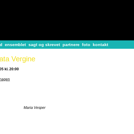
d
ensemblet
sagt og skrevet
partnere
foto
kontakt
ata Vergine
5 kl. 20:00
nhagen
Maria Vesper