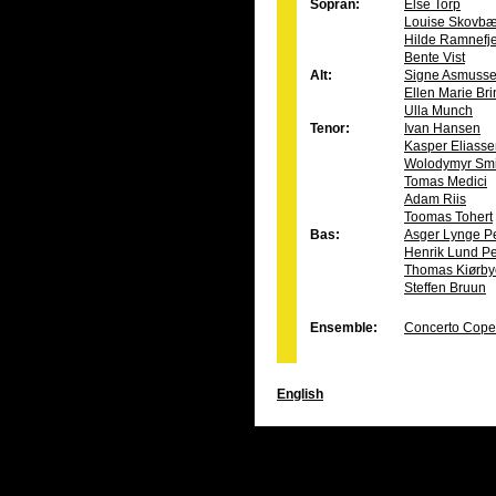
Sopran:
Else Torp
Louise Skovbæ
Hilde Ramnefje
Bente Vist
Alt:
Signe Asmuss
Ellen Marie Br
Ulla Munch
Tenor:
Ivan Hansen
Kasper Eliass
Wolodymyr Sm
Tomas Medici
Adam Riis
Toomas Tohert
Bas:
Asger Lynge P
Henrik Lund P
Thomas Kiørby
Steffen Bruun
Ensemble:
Concerto Cop
English