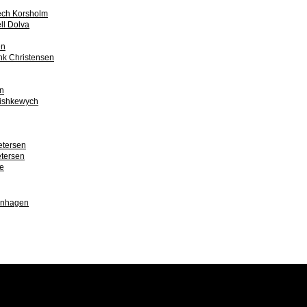
ch Korsholm
ll Dolva
en
ink Christensen
en
ishkewych
etersen
etersen
e
enhagen