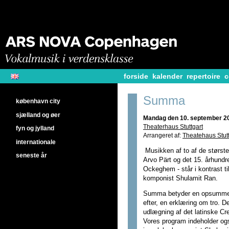
forside
kalender
repertoire
c
Summa
københavn city
sjælland og øer
Mandag den 10. september 20
Theaterhaus Stuttgart
fyn og jylland
Arrangeret af:
Theatehaus Stutt
internationale
Musikken af to af de største
seneste år
Arvo Pärt og det 15. århund
Ockeghem - står i kontrast ti
komponist Shulamit Ran.
Summa betyder en opsummeri
efter, en erklæring om tro. D
udlægning af det latinske Cred
Vores program indeholder og