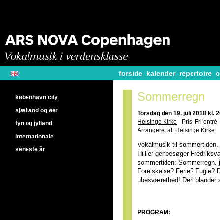
forside
kalender
repertoire
c
Sommerregn
københavn city
sjælland og øer
Torsdag den 19. juli 2018 kl. 
Helsinge Kirke
Pris: Fri entré
fyn og jylland
Arrangeret af:
Helsinge Kirke
internationale
Vokalmusik til sommertiden.
seneste år
Hillier genbesøger Fredriksv
sommertiden: Sommerregn, j
Forelskelse? Ferie? Fugle? 
ubesværethed! Deri blander 
PROGRAM: