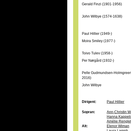
Gerald Finzi (1901-1956)
John Wilbye (1574-1638)
Paul Hillier (1949-)
Moira Smiley (1977-)
Toivo Tulev (1958-)
Per Nørgård (1932-)
Pelle Gudmundsen-Holmgreen
2016)
John Wilbye
Dirigent:
Paul Hillier
Sopran:
Ann-Christin W
Hanna Kappeli
Amélie Rengle
Alt:
Elenor Wiman
Laura Lamph