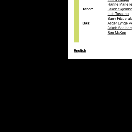
Hanne Marie le
Tenor:
Jakob Skjoldb
Luís Toscano
Barry Fitzgera
Bas:
Asger Lynge P
Jakob Soelber
Ben McKee
English