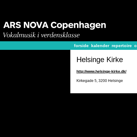
forside
kalender
repertoire
c
Helsinge Kirke
http://www.helsinge-kirke.dk/
Kirkegade 5, 3200 Helsinge