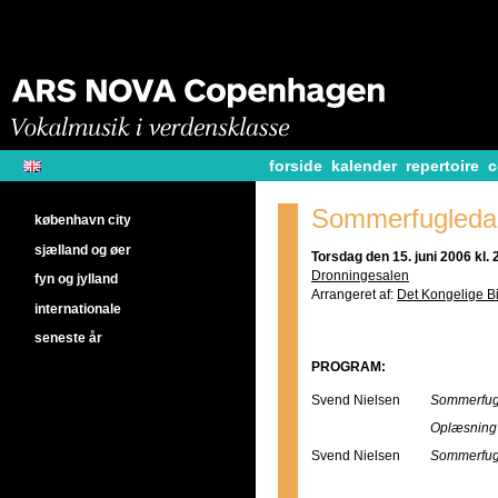
forside
kalender
repertoire
c
Sommerfugleda
københavn city
sjælland og øer
Torsdag den 15. juni 2006 kl. 
Dronningesalen
fyn og jylland
Arrangeret af:
Det Kongelige Bi
internationale
seneste år
PROGRAM:
Svend Nielsen
Sommerfugl
Oplæsning 
Svend Nielsen
Sommerfugl