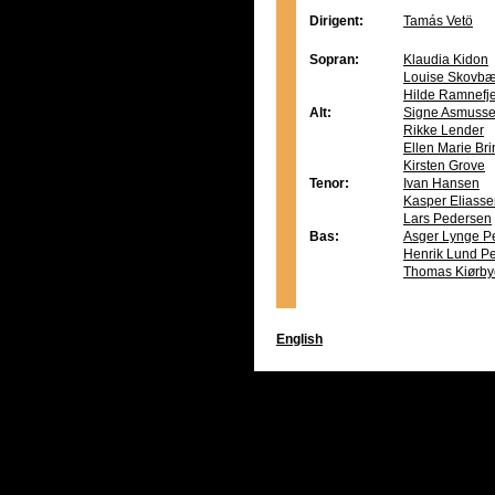
Dirigent:
Tamás Vetö
Sopran:
Klaudia Kidon
Louise Skovbæ
Hilde Ramnefje
Alt:
Signe Asmuss
Rikke Lender
Ellen Marie Br
Kirsten Grove
Tenor:
Ivan Hansen
Kasper Eliass
Lars Pedersen
Bas:
Asger Lynge P
Henrik Lund P
Thomas Kiørby
English