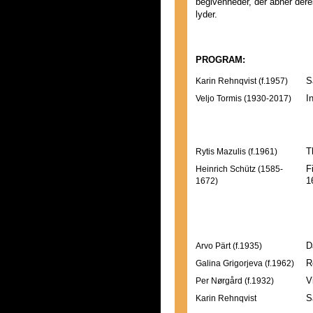
begivenheder, der åbner dere
lyder.
PROGRAM:
Karin Rehnqvist (f.1957)
S
Veljo Tormis (1930-2017)
I
R
K
R
Rytis Mazulis (f.1961)
T
Heinrich Schütz (1585-
F
1672)
1
I
A
D
D
Arvo Pärt (f.1935)
D
Galina Grigorjeva (f.1962)
R
Per Nørgård (f.1932)
V
Karin Rehnqvist
S