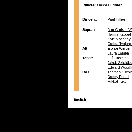
Billetter sælges i døren
Dirigent:
Paul Hillier
Sopran:
Ann-Christin W
Hanna Kappeli
Kate Macoboy
Carina Tybjer
Alt:
Elenor Wiman
Laura Lamph
Tenor:
Luís Toscano
Jakob Skjoldb
Edward Wood
Bas:
Thomas Kiørby
Danny Purtell
Mikkel Tuxen
English