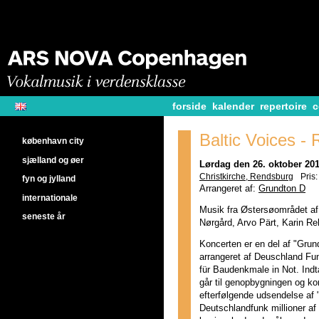
forside
kalender
repertoire
c
Baltic Voices -
københavn city
sjælland og øer
Lørdag den 26. oktober 201
Christkirche, Rendsburg
Pris:
fyn og jylland
Arrangeret af:
Grundton D
internationale
Musik fra Østersøområdet af 
seneste år
Nørgård, Arvo Pärt, Karin Re
Koncerten er en del af "Grun
arrangeret af Deuschland F
für Baudenkmale in Not. Ind
går til genopbygningen og ko
efterfølgende udsendelse af 
Deutschlandfunk millioner af