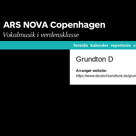
forside
kalender
repertoire
c
Grundton D
Arrangør website:
https://www.deutschlandfunk.de/gru