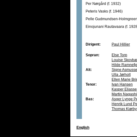
Per Nørgård (f. 1932)
Peteris Vasks (f. 1946)
Pelle Gudmundsen-Holmgreen 
Einojunani Rautavaara (f. 192
Dirigent:
Paul Hillier
Sopran:
Else Torp
Louise Skovbæ
Hilde Ramnefje
Alt:
Signe Asmuss
Ulla Jørholt
Ellen Marie Br
Tenor:
Ivan Hansen
Kasper Eliass
Martin Nagashi
Bas:
Asger Lynge P
Henrik Lund P
Thomas Kiørby
English