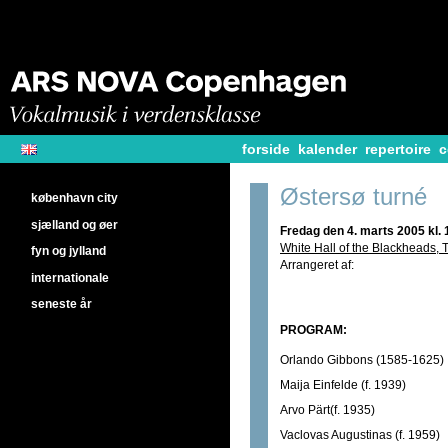
forside
kalender
repertoire
c
Østersø turné
københavn city
sjælland og øer
Fredag den 4. marts 2005 kl. 
White Hall of the Blackheads, T
fyn og jylland
Arrangeret af:
internationale
seneste år
PROGRAM:
Orlando Gibbons (1585-1625)
Maija Einfelde (f. 1939)
Arvo Pärt(f. 1935)
Vaclovas Augustinas (f. 1959)