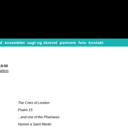
d
ensemblet
sagt og skrevet
partnere
foto
kontakt
19:00
allinn
The Cries of London
Psalm 15
...and one of the Pharisees
Hymne a Saint Martin