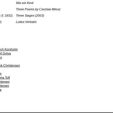
Wie ein Kind
Three Poems by Czezlaw Milosz
(f. 1932)
Three Stages (2003)
8)
Ludus Verbalis
ch Korsholm
ll Dolva
en
ink Christensen
en
ma Toft
etersen
etersen
e