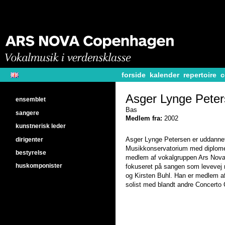
forside
kalender
repertoire
c
Asger Lynge Pete
ensemblet
Bas
sangere
Medlem fra:
2002
kunstnerisk leder
dirigenter
Asger Lynge Petersen er uddannet
Musikkonservatorium med diplom
bestyrelse
medlem af vokalgruppen Ars Nova
huskomponister
fokuseret på sangen som levevej 
og Kirsten Buhl. Han er medlem a
solist med blandt andre Concerto