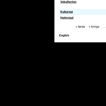
Vokalherbst
Kulturnat
Halmstad
« første
« forrige
…
English