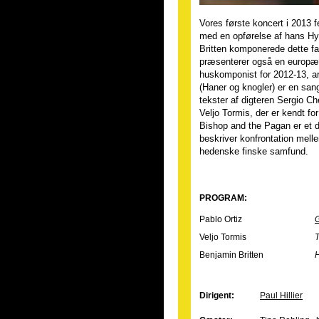
Vores første koncert i 2013 
med en opførelse af hans Hy
Britten komponerede dette fan
præsenterer også en europæi
huskomponist for 2012-13, a
(Haner og knogler) er en sa
tekster af digteren Sergio Ch
Veljo Tormis, der er kendt f
Bishop and the Pagan er et d
beskriver konfrontation melle
hedenske finske samfund.
PROGRAM:
Pablo Ortiz
G
Veljo Tormis
Benjamin Britten
H
Dirigent:
Paul Hillier