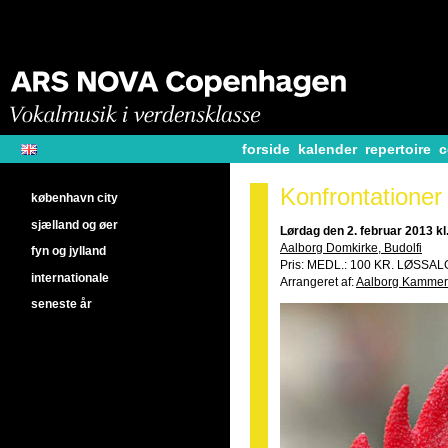
forside
kalender
repertoire
c
Konfrontationer
københavn city
sjælland og øer
Lørdag den 2. februar 2013 kl
Aalborg Domkirke, Budolfi
fyn og jylland
Pris: MEDL.: 100 KR. LØSSA
internationale
Arrangeret af:
Aalborg Kammer
seneste år