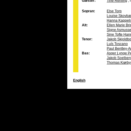
Gæster:
Tine Rehling
,
Sopran:
Else Torp
Louise Skovbæ
Hanna Kappeli
Alt:
Ellen Marie Br
Signe Asmuss
Sine Tofte Han
Tenor:
Jakob Skjoldb
Luís Toscano
Paul Bentley-A
Bas:
Asger Lynge P
Jakob Soelber
Thomas Kiørby
English