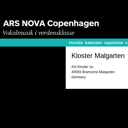
forside
kalender
repertoire
c
Kloster Malgarten
Am Kloster 1a
49565 Bramsche-Malgarten
Germany