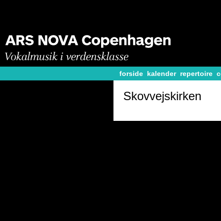
forside
kalender
repertoire
c
Skovvejskirken