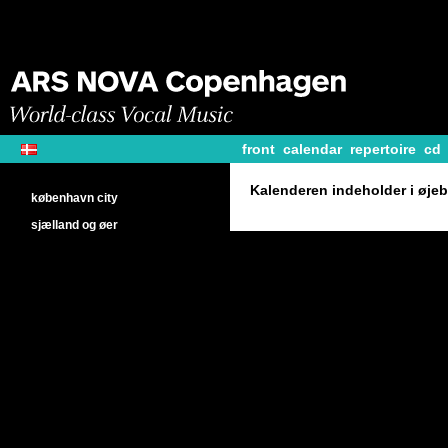
front
calendar
repertoire
cd
Kalenderen indeholder i øjeb
københavn city
sjælland og øer