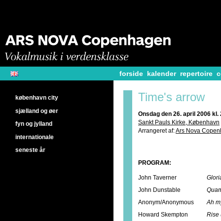
forside
kalender
repertoire
c
Time's arrow
københavn city
sjælland og øer
Onsdag den 26. april 2006 kl.
Sankt Pauls Kirke, København
fyn og jylland
Arrangeret af:
Ars Nova Cope
internationale
seneste år
PROGRAM:
John Taverner
Glor
John Dunstable
Quam
Anonym/Anonymous
Ah m
Howard Skempton
Rise 