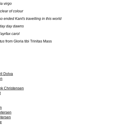
ia virgo
clear of colour
o ended Kant's travelling in this world
 day day dawns
ayrfax carol
tus
from Gloria tibi Trinitas Mass
ll Dolva
en
ink Christensen
t
en
etersen
etersen
e