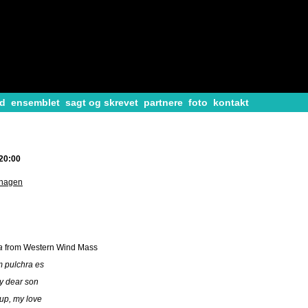
d
ensemblet
sagt og skrevet
partnere
foto
kontakt
 20:00
nhagen
ia
from Western Wind Mass
 pulchra es
y dear son
up, my love