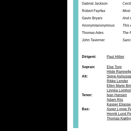
Gabrial Jackson
Cecil
Robert Fayrfax
Most 
Gavin Bryars
And s
Anonym/anonymous
This
Thomas Ades
The F
John Taverner
Sanc
Dirigent:
Paul Hillier
Sopran:
Else Torp
Hilde Ramnefje
Alt:
Signe Asmuss
Rikke Lender
Ellen Marie Br
Linnéa Lomhol
Tenor:
Ivan Hansen
Adam Riis
Kasper Eliass
Bas:
Asger Lynge P
Henrik Lund P
Thomas Kiørby