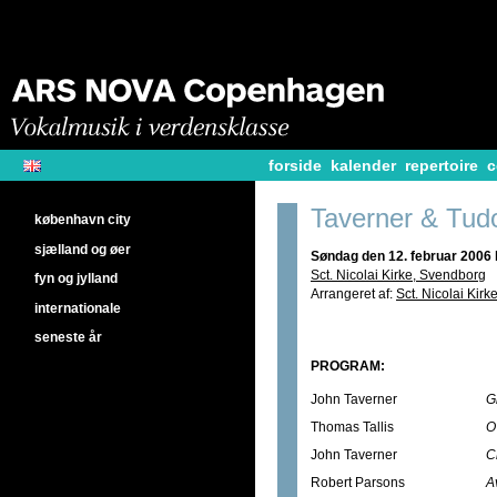
forside
kalender
repertoire
c
Taverner & Tud
københavn city
sjælland og øer
Søndag den 12. februar 2006 k
Sct. Nicolai Kirke, Svendborg
fyn og jylland
Arrangeret af:
Sct. Nicolai Kir
internationale
seneste år
PROGRAM:
John Taverner
G
Thomas Tallis
O
John Taverner
C
Robert Parsons
A