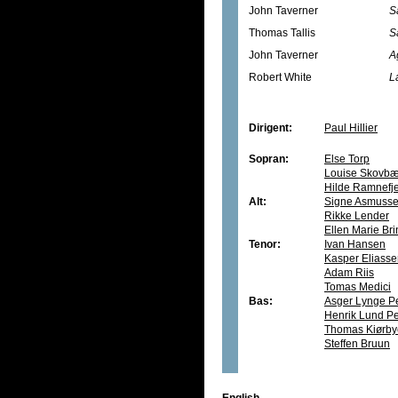
John Taverner
S
Thomas Tallis
S
John Taverner
A
Robert White
L
Dirigent:
Paul Hillier
Sopran:
Else Torp
Louise Skovbæ
Hilde Ramnefje
Alt:
Signe Asmuss
Rikke Lender
Ellen Marie Br
Tenor:
Ivan Hansen
Kasper Eliass
Adam Riis
Tomas Medici
Bas:
Asger Lynge P
Henrik Lund P
Thomas Kiørby
Steffen Bruun
English