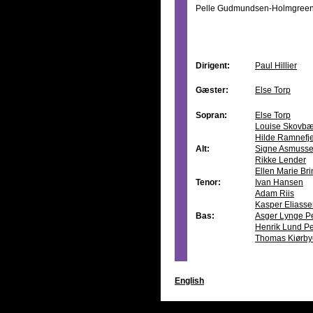
Pelle Gudmundsen-Holmgree
Dirigent:
Paul Hillier
Gæster:
Else Torp
Sopran:
Else Torp
Louise Skovbæ
Hilde Ramnefje
Alt:
Signe Asmuss
Rikke Lender
Ellen Marie Br
Tenor:
Ivan Hansen
Adam Riis
Kasper Eliass
Bas:
Asger Lynge P
Henrik Lund P
Thomas Kiørby
English