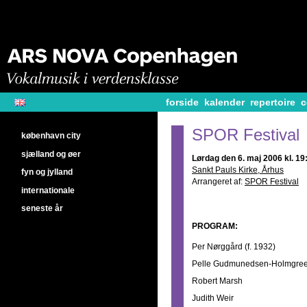
forside
kalender
repertoire
c
SPOR Festival
københavn city
sjælland og øer
Lørdag den 6. maj 2006 kl. 19
Sankt Pauls Kirke, Århus
fyn og jylland
Arrangeret af:
SPOR Festival
internationale
seneste år
PROGRAM:
Per Nørggård (f. 1932)
Pelle Gudmunedsen-Holmgreen
Robert Marsh
Judith Weir