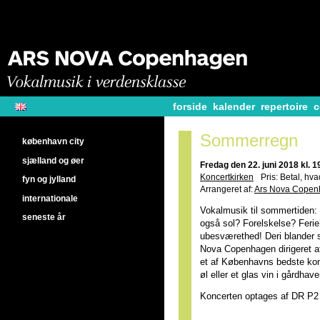
forside
kalender
repertoire
c
Sommerregn
københavn city
sjælland og øer
Fredag den 22. juni 2018 kl. 1
Koncertkirken
Pris: Betal, hvad
fyn og jylland
Arrangeret af:
Ars Nova Cope
internationale
Vokalmusik til sommertiden:
seneste år
også sol? Forelskelse? Feri
ubesværethed! Deri blander 
Nova Copenhagen dirigeret af
et af Københavns bedste konc
øl eller et glas vin i gårdhav
Koncerten optages af DR P2