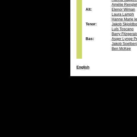
Amélie Rengle
Alt:
Elenor Wiman
Laura Lamph
Hanne Marie le
Tenor:
Jakob Skjoldb
Luís Toscano
Barry Fitzgera
Bas:
Asger Lynge P
Jakob Soelber
Ben McKee
English