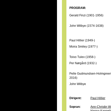
PROGRAM:
Gerald Finzi (1901-1956)
John Wilbye (1574-1638)
Paul Hillier (1949-)
Moira Smiley (1977-)
Toivo Tulev (1958-)
Per Nørgård (1932-)
Pelle Gudmundsen-Holmgreen
2016)
John Wilbye
Dirigent:
Paul Hillier
Sopran:
Ann-Christin W
Hanna Kappeli