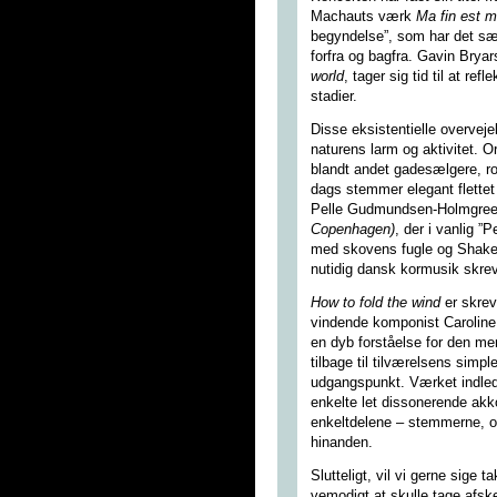
Machauts værk
Ma fin est
begyndelse”, som har det sær
forfra og bagfra. Gavin Brya
world
, tager sig tid til at r
stadier.
Disse eksistentielle overvej
naturens larm og aktivitet. 
blandt andet gadesælgere, r
dags stemmer elegant flettet
Pelle Gudmundsen-Holmgre
Copenhagen)
, der i vanlig ”
med skovens fugle og Shakes
nutidig dansk kormusik skreve
How to fold the wind
er skrev
vindende komponist Carolin
en dyb forståelse for den m
tilbage til tilværelsens simp
udgangspunkt. Værket indled
enkelte let dissonerende ak
enkeltdelene – stemmerne, or
hinanden.
Slutteligt, vil vi gerne sige 
vemodigt at skulle tage afs