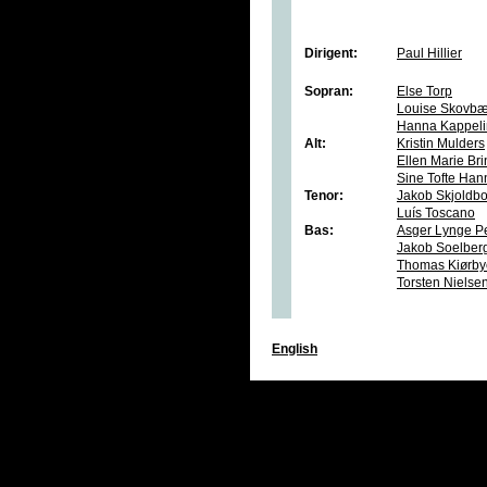
Dirigent:
Paul Hillier
Sopran:
Else Torp
Louise Skovbæ
Hanna Kappeli
Alt:
Kristin Mulders
Ellen Marie Br
Sine Tofte Han
Tenor:
Jakob Skjoldb
Luís Toscano
Bas:
Asger Lynge P
Jakob Soelber
Thomas Kiørby
Torsten Nielse
English