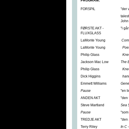
PROGRAM:
FORSPIL
"der 
tales
John
FØRSTE AKT -
"i går
FLUXGLASS
LaMonte Young
Comp
LaMonte Young
Poem
Philip Glass
Kne
Jackson Mac Low
The B
Philip Glass
Kne
Dick Higgins
hank
Emmett Williams
Gene
Pause
"en l
ANDEN AKT
"den
Steve Martland
Sea 
Pause
"som 
TREDJE AKT
"den 
Terry Riley
In C 