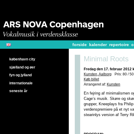
forside
kalender
repertoire
c
Minimal Roots
københavn city
sjælland og øer
Fredag den 17. februar 2012 k
Kunsten, Aalborg
Pris: 80 / 5
fyn og jylland
Køb billet
internationale
Arrangeret af:
Kunsten
seneste år
En fejring af minimalismen o
Cage’s musik. Skøre og skøn
grupper, Kneeplays fra Phili
verdenspremiere på et nyt v
stearinlys version af Terry 