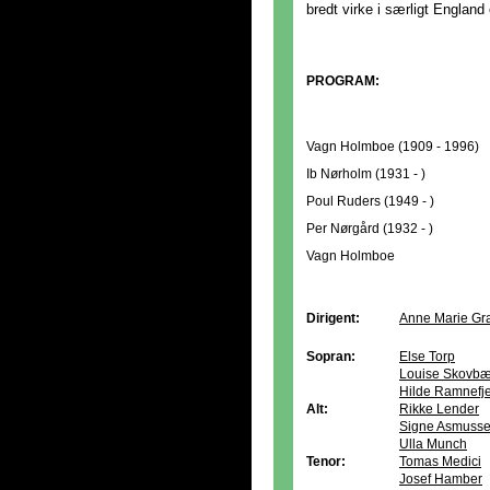
bredt virke i særligt Englan
PROGRAM:
Vagn Holmboe (1909 - 1996)
Ib Nørholm (1931 - )
Poul Ruders (1949 - )
Per Nørgård (1932 - )
Vagn Holmboe
Dirigent:
Anne Marie Gr
Sopran:
Else Torp
Louise Skovbæ
Hilde Ramnefje
Alt:
Rikke Lender
Signe Asmuss
Ulla Munch
Tenor:
Tomas Medici
Josef Hamber