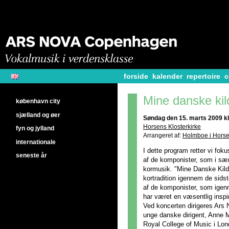
forside
kalender
repertoire
c
Mine danske kil
københavn city
sjælland og øer
Søndag den 15. marts 2009 kl
Horsens Klosterkirke
fyn og jylland
Arrangeret af:
Holmboe i Hors
internationale
I dette program retter vi fo
seneste år
af de komponister, som i sær
kormusik. "Mine Danske Kilde
kortradition igennem de sidst
af de komponister, som igenn
har været en væsentlig inspi
Ved koncerten dirigeres Ars
unge danske dirigent, Anne 
Royal College of Music i Lon