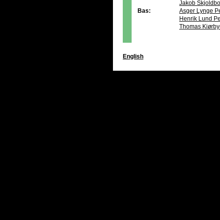
Jakob Skjoldb
Bas:
Asger Lynge P
Henrik Lund P
Thomas Kiørby
English