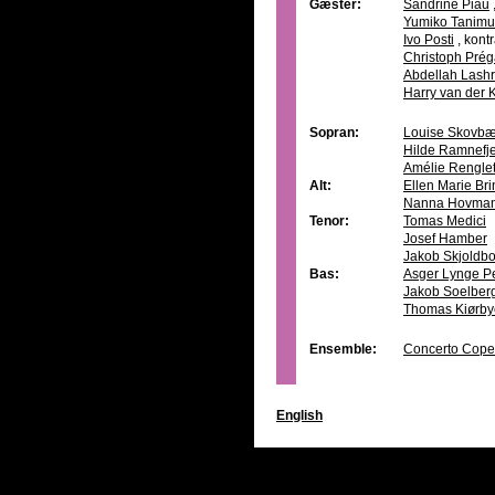
Gæster:
Sandrine Piau
Yumiko Tanimu
Ivo Posti
,
kont
Christoph Prég
Abdellah Lashr
Harry van der
Sopran:
Louise Skovbæ
Hilde Ramnefje
Amélie Rengle
Alt:
Ellen Marie Br
Nanna Hovma
Tenor:
Tomas Medici
Josef Hamber
Jakob Skjoldb
Bas:
Asger Lynge P
Jakob Soelber
Thomas Kiørby
Ensemble:
Concerto Cop
English