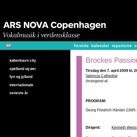
forside
kalender
repertoire
c
Brockes Passio
københavn city
sjælland og øer
Tirsdag den 7. april 2009 kl. 
Valencia Cathedral
fyn og jylland
Arrangeret af:
internationale
seneste år
PROGRAM:
Georg Friedrich Händel (1685
Dirigent:
Kenneth Weiss