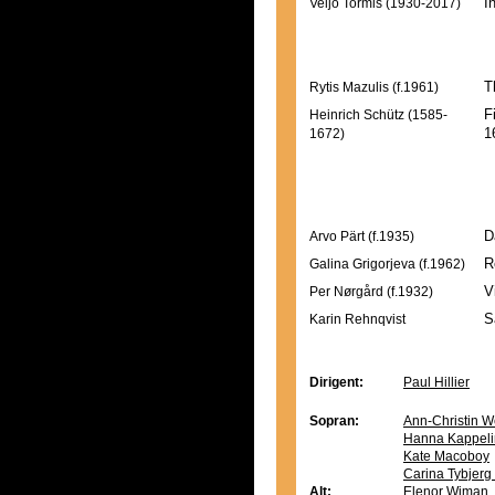
Veljo Tormis (1930-2017)
I
R
K
R
Rytis Mazulis (f.1961)
T
Heinrich Schütz (1585-
F
1672)
1
I
A
D
D
Arvo Pärt (f.1935)
D
Galina Grigorjeva (f.1962)
R
Per Nørgård (f.1932)
V
Karin Rehnqvist
S
Dirigent:
Paul Hillier
Sopran:
Ann-Christin W
Hanna Kappeli
Kate Macoboy
Carina Tybjer
Alt:
Elenor Wiman