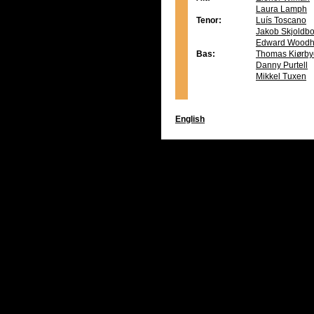
Laura Lamph
Tenor:
Luís Toscano
Jakob Skjoldb
Edward Wood
Bas:
Thomas Kiørby
Danny Purtell
Mikkel Tuxen
English