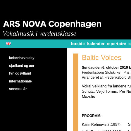
forside
kalender
repertoire
c
Baltic Voices
københavn city
sjælland og øer
Søndag den 6. oktober 2019 k
Frederiksborg Slotskirke
Pris:
fyn og jylland
Arrangeret af:
Frederiksborg Sl
internationale
Vokal velklang fra landene r
seneste år
Schütz, Veljo Tormis, Per Nø
Mazulis.
PROGRAM:
Karin Rehnqvist (f.1957)
S