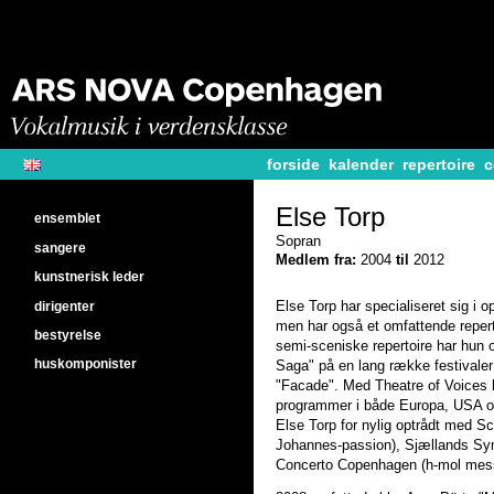
forside
kalender
repertoire
c
Else Torp
ensemblet
Sopran
sangere
Medlem fra:
2004
til
2012
kunstnerisk leder
dirigenter
Else Torp har specialiseret sig i o
men har også et omfattende repert
bestyrelse
semi-sceniske repertoire har hun o
huskomponister
Saga" på en lang række festival
"Facade". Med Theatre of Voices h
programmer i både Europa, USA og
Else Torp for nylig optrådt med 
Johannes-passion), Sjællands Symf
Concerto Copenhagen (h-mol mes