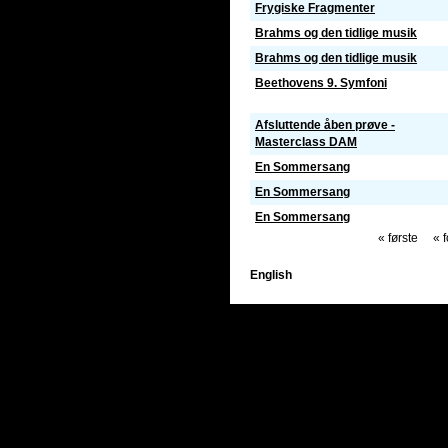
Frygiske Fragmenter
Brahms og den tidlige musik
Brahms og den tidlige musik
Beethovens 9. Symfoni
Afsluttende åben prøve -
Masterclass DAM
En Sommersang
En Sommersang
En Sommersang
« første
« f
English