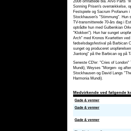
2008 omfattede bla. Arvo Pärts "Mi
Sonning Prisen's overrækkelse, 
Festspiele og Sacrum Profanum i
Stockhausen's "Stimmung". Hun s
TV-transmitterede 70-års dag i Es
optrådte hun med Gulbenkian Orke
"Klokken"). Hun har sunget uropfø
Arch" med Kronos Kvartetten ved 
fødselsdagsfestival på Barbican Ce
sunget og produceret uropførelsen a
Jiantong" på the Barbican og på T
Seneste CD'er: "Cries of London"
Mundi), Weyses "Morgen- og afte
Stockhausen og David Langs "The 
Harmonia Mundi).
Medvirkende ved følgende k
Gade & venner
Gade & venner
Gade & venner