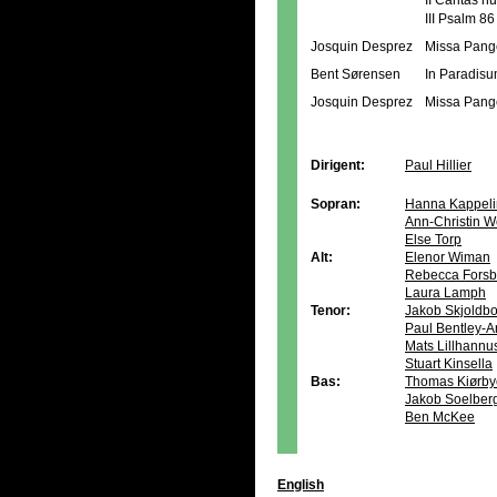
II Caritas 
III Psalm 86
Josquin Desprez
Missa Pang
Bent Sørensen
In Paradis
Josquin Desprez
Missa Pang
Dirigent:
Paul Hillier
Sopran:
Hanna Kappeli
Ann-Christin W
Else Torp
Alt:
Elenor Wiman
Rebecca Forsb
Laura Lamph
Tenor:
Jakob Skjoldb
Paul Bentley-A
Mats Lillhannu
Stuart Kinsella
Bas:
Thomas Kiørby
Jakob Soelber
Ben McKee
English