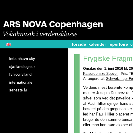
forside
kalender
repertoire
c
Frygiske Fragm
københavn city
sjælland og øer
Onsdag den 1. juni 2016 kl. 2
Kaiserdom zu Speyer
Pris: T
fyn og jylland
Arrangeret af:
Schwetzinger Fe
internationale
Verdens mest berømte kompo
seneste år
mester Josquin Desprez (c. 1
såvel som ved det pavelige 
af Paul Hillier synger hans 
baseret på den gregoriansk
led har Paul Hillier placeret
bruger de den samme toneart
eller man kan høre ekkoer a