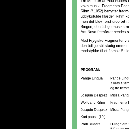
Tre Motetter af Poul Ruders 
vokalmusik. Fragmenta Pass
Rihm (f.1952) benytter fragme
udtryksfulde klæder. Rihm k
men det blev først uropført i
Bingen, den tidlige musiks m
Ars Nova fremfører hendes 
Med Frygiske Fragmenter vis
den tidlige stil stadig emmer 
modstykke til et flamsk Still
PROGRAM:
Pange Lingua
Pange Ling
7 vers alte
og tre flers
Josquin Desprez
Missa Pange
Wolfgang Rihm
Fragmenta 
Josquin Desprez
Missa Pang
Kort pause (10')
Poul Ruders
I Preghiera