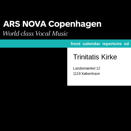
front
calendar
repertoire
cd
Trinitatis Kirke
Landemærket 12
1119 København