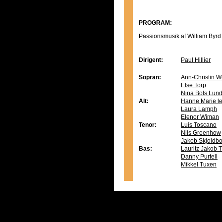
PROGRAM:
Passionsmusik af William Byrd
Dirigent:
Paul Hillier
Sopran:
Ann-Christin W
Else Torp
Nina Bols Lun
Alt:
Hanne Marie le
Laura Lamph
Elenor Wiman
Tenor:
Luís Toscano
Nils Greenhow
Jakob Skjoldb
Bas:
Lauritz Jakob
Danny Purtell
Mikkel Tuxen