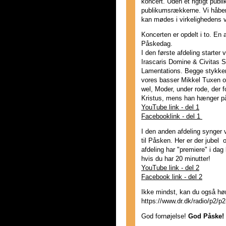
koncert. Uden et rigtigt pub
publikumsrækkerne. Vi håber 
kan mødes i virkelighedens 
Koncerten er opdelt i to. En a
Påskedag.
I den første afdeling starte
Irascaris Domine & Civitas S
Lamentations. Begge stykker
vores basser Mikkel Tuxen o
wel, Moder, under rode, der f
Kristus, mens han hænger på
YouTube link - del 1
Facebooklink - del 1
I den anden afdeling synger
til Påsken. Her er der jubel
afdeling har "premiere" i da
hvis du har 20 minutter!
YouTube link - del 2
Facebook link - del 2
Ikke mindst, kan du også hø
https://www.dr.dk/radio/p2/p
God fornøjelse!
God Påske!