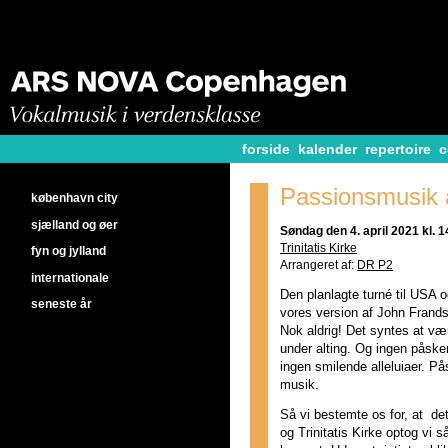
forside
kalender
repertoire
c
Passionsmusik a
københavn city
sjælland og øer
Søndag den 4. april 2021 kl. 1
Trinitatis Kirke
fyn og jylland
Arrangeret af:
DR P2
internationale
Den planlagte turné til USA
seneste år
vores version af John Frand
Nok aldrig! Det syntes at v
under alting. Og ingen påske
ingen smilende alleluiaer. P
musik.
Så vi bestemte os for, at d
og Trinitatis Kirke optog vi s