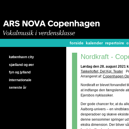
forside
kalender
repertoire
c
Nordkraft - Co
københavn city
sjælland og øer
Lørdag den 28. august 2021 kl
Takkelloftet, Det Kgl. Teater
P
fyn og jylland
Arrangeret af:
Copenhagen Ope
internationale
Nordkraft er blevet forvandlet t
seneste år
at indfange den fængslende atm
Ejersbos nyklassiker.
Der gode chancer for, at du all
Aalborg-univers – en vindblæs
desperadoer og skæve eksisten
denne sensommer springer ud 
ekstra dimension. Der bliver s