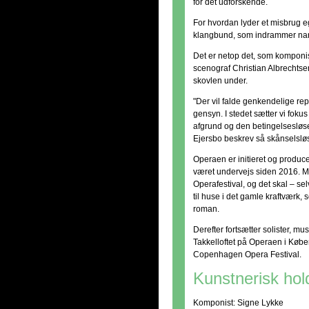
for det udforskende.
For hvordan lyder et misbrug 
klangbund, som indrammer nark
Det er netop det, som komponis
scenograf Christian Albrechts
skovlen under.
"Der vil falde genkendelige rep
gensyn. I stedet sætter vi fok
afgrund og den betingelseslø
Ejersbo beskrev så skånselsløs
Operaen er initieret og produc
været undervejs siden 2016. M
Operafestival, og det skal – sel
til huse i det gamle kraftværk,
roman.
Derefter fortsætter solister, mu
Takkelloftet på Operaen i Købe
Copenhagen Opera Festival.
Kunstnerisk hol
Komponist: Signe Lykke