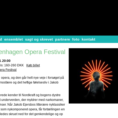
d
ensemblet
sagt og skrevet
partnere
foto
kontakt
penhagen Opera Festival
. 20:00
ris: 160-260 DKK
Køb billet
ra Festival
il opera, og den går helt nye veje i forsøget på
osfære og det heftige følelsesliv i Jakob
erede kender til Nordkraft og bogens dystre
t underverden, der myldrer med narkomaner,
ser. Når Jakob Ejersbos litterære nyklassiker
som nykomponeret opera, får fortællingen en
åledes skruet ned for det genkendelige og op