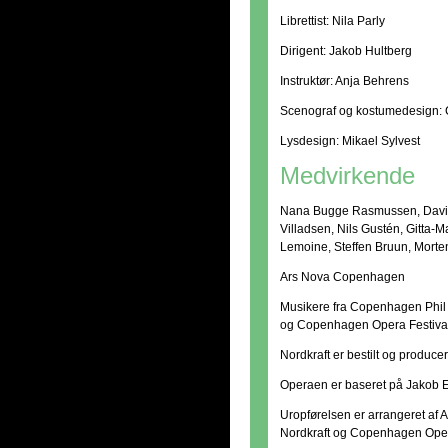
Librettist: Nila Parly
Dirigent: Jakob Hultberg
Instruktør: Anja Behrens
Scenograf og kostumedesign: C
Lysdesign: Mikael Sylvest
Medvirkende
Nana Bugge Rasmussen, David
Villadsen, Nils Gustén, Gitta
Lemoine, Steffen Bruun, Mort
Ars Nova Copenhagen
Musikere fra Copenhagen Phil 
og Copenhagen Opera Festival
Nordkraft er bestilt og produc
Operaen er baseret på Jakob 
Uropførelsen er arrangeret af 
Nordkraft og Copenhagen Oper