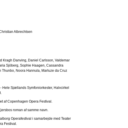
hristian Albrechtsen
 Kragh Danving, Daniel Carlsson, Valdemar
-Maria Sjöberg, Sophie Haagen, Cassandra
en Thunbo, Noora Hannula, Marluze da Cruz
- Hele Sjællands Symfoniorkester, Halvcirkel
.
eret af Copenhagen Opera Festival.
Ejersbos roman af samme navn.
Aalborg Operafestival i samarbejde med Teater
a Festival.