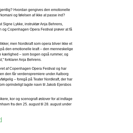
egentlig? Hvordan gengives den emotionelle
omani og følelsen af ikke at passe ind?
t Signe Lykke, instruktør Anja Behrens,
en og Copenhagen Opera Festival prøver at få
likker, men Nordkraft som opera bliver ikke et
us på den emotionelle kraft – den menneskelige
se kærlighed – som bogen også rummer, og
t," forklarer Anja Behrens.
eret af Copenhagen Opera Festival og har
en den får verdenspremiere under Aalborg
vfølgelig – foregå på Teater Nordkraft, der har
 som oprindeligt lagde navn til Jakob Ejersbos
sikere, kor og scenografi østover for at indtage
nhavn fra den 25. august til 28. august under
d