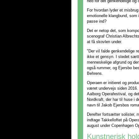
ned for det genkendelige og 
For hvordan lyder et misbru
emotionelle klangbund, som 
passe ind?
Det er netop det, som kompon
scenograf Christian Albrech
at få skovlen under.
"Der vil falde genkendelige r
ikke et gensyn. I stedet sætt
menneskelige afgrund og de
også rummer, og Ejersbo besk
Behrens.
Operaen er initieret og prod
været undervejs siden 2016.
Aalborg Operafestival, og det
Nordkraft, der har til huse i
navn til Jakob Ejersbos roma
Derefter fortsætter solister, 
indtage Takkelloftet på Oper
august under Copenhagen Op
Kunstnerisk hol