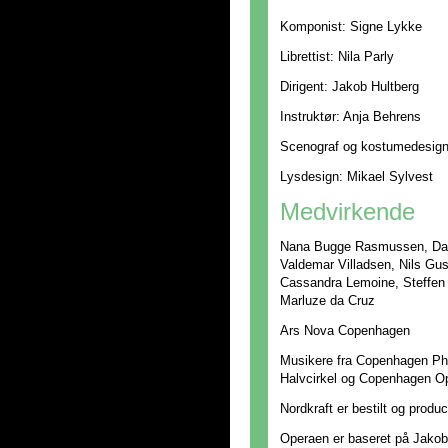
Komponist: Signe Lykke
Librettist: Nila Parly
Dirigent: Jakob Hultberg
Instruktør: Anja Behrens
Scenograf og kostumedesign:
Lysdesign: Mikael Sylvest
Medvirkende
Nana Bugge Rasmussen, Davi
Valdemar Villadsen, Nils Gus
Cassandra Lemoine, Steffen
Marluze da Cruz
Ars Nova Copenhagen
Musikere fra Copenhagen Phi
Halvcirkel og Copenhagen Op
Nordkraft er bestilt og prod
Operaen er baseret på Jako