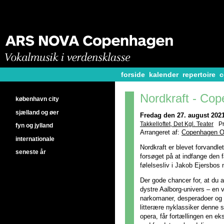
forside
kalender
repertoire
c
Nordkraft - Co
københavn city
sjælland og øer
Fredag den 27. august 2021
Takkelloftet, Det Kgl. Teater
P
fyn og jylland
Arrangeret af:
Copenhagen Op
internationale
Nordkraft er blevet forvandlet
seneste år
forsøget på at indfange den
følelsesliv i Jakob Ejersbos 
Der gode chancer for, at du a
dystre Aalborg-univers – en 
narkomaner, desperadoer og
litterære nyklassiker denn
opera, får fortællingen en ek