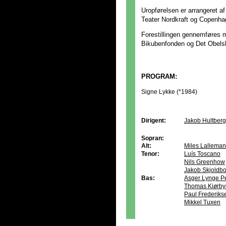
Uropførelsen er arrangeret a
Teater Nordkraft og Copenha
Forestillingen gennemføres m
Bikubenfonden og Det Obelsk
PROGRAM:
Signe Lykke (*1984)
Dirigent:
Jakob Hultberg
Sopran:
Alt:
Miles Lalleman
Tenor:
Luís Toscano
Nils Greenhow
Jakob Skjoldb
Bas:
Asger Lynge P
Thomas Kiørby
Paul Frederiks
Mikkel Tuxen