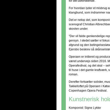
for det udforskende.
For hvordan lyder et misbrug 
klangbund, som indrammer nark
Det er netop det, som komponis
scenograf Christian Albrechts
skovlen under.
"Der vil falde genkendelige rep
gensyn. I stedet sætter vi fok
afgrund og den betingelseslø
Ejersbo beskrev så skånselsløs
Operaen er initieret og produc
været undervejs siden 2016. M
Operafestival, og det skal – sel
til huse i det gamle kraftværk,
roman.
Derefter fortsætter solister, mu
Takkelloftet på Operaen i Købe
Copenhagen Opera Festival.
Kunstnerisk hol
Komponist: Signe Lykke