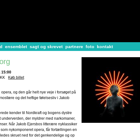
d
ensemblet
sagt og skrevet
partnere
foto
kontakt
borg
. 15:00
DKK
Køb billet
il opera, og den går helt nye veje i forsøget på
osfære og det heftige følelsesliv i Jakob
erede kender til Nordkraft og bogens dystre
t underverden, der myldrer med narkomaner,
ser. Når Jakob Ejersbos litterære nyklassiker
som nykomponeret opera, får fortællingen en
åledes skruet ned for det genkendelige og op