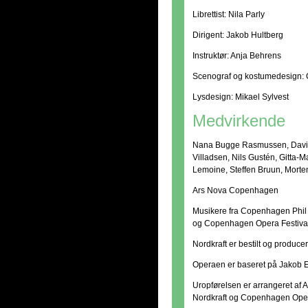
Librettist: Nila Parly
Dirigent: Jakob Hultberg
Instruktør: Anja Behrens
Scenograf og kostumedesign: C
Lysdesign: Mikael Sylvest
Medvirkende
Nana Bugge Rasmussen, David
Villadsen, Nils Gustén, Gitta
Lemoine, Steffen Bruun, Mort
Ars Nova Copenhagen
Musikere fra Copenhagen Phil 
og Copenhagen Opera Festival
Nordkraft er bestilt og produc
Operaen er baseret på Jakob 
Uropførelsen er arrangeret af 
Nordkraft og Copenhagen Oper