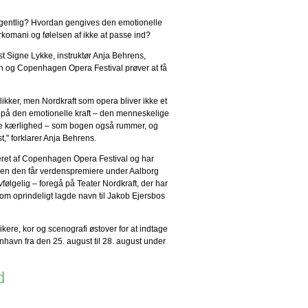
egentlig? Hvordan gengives den emotionelle
omani og følelsen af ikke at passe ind?
t Signe Lykke, instruktør Anja Behrens,
en og Copenhagen Opera Festival prøver at få
likker, men Nordkraft som opera bliver ikke et
us på den emotionelle kraft – den menneskelige
se kærlighed – som bogen også rummer, og
t," forklarer Anja Behrens.
eret af Copenhagen Opera Festival og har
en den får verdenspremiere under Aalborg
vfølgelig – foregå på Teater Nordkraft, der har
 som oprindeligt lagde navn til Jakob Ejersbos
sikere, kor og scenografi østover for at indtage
nhavn fra den 25. august til 28. august under
d