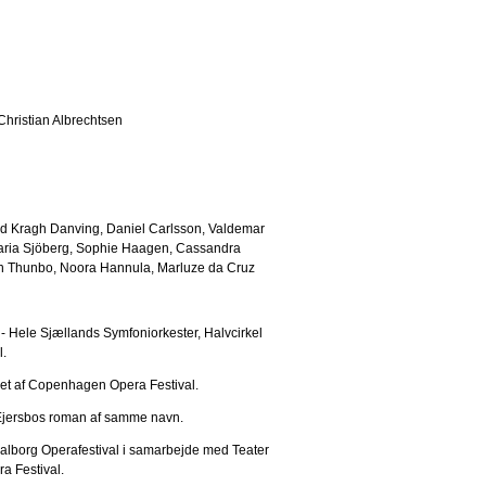
hristian Albrechtsen
 Kragh Danving, Daniel Carlsson, Valdemar
-Maria Sjöberg, Sophie Haagen, Cassandra
en Thunbo, Noora Hannula, Marluze da Cruz
- Hele Sjællands Symfoniorkester, Halvcirkel
.
eret af Copenhagen Opera Festival.
Ejersbos roman af samme navn.
Aalborg Operafestival i samarbejde med Teater
a Festival.