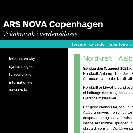
forside
kalender
repertoire
c
Nordkraft - Aal
københavn city
sjælland og øer
Søndag den 8. august 2021 kl
Nordkraft, Aalborg
Pris: 350 
fyn og jylland
Arrangeret af:
Teater Nordkraft
internationale
Nordkraft er blevet forvandlet t
seneste år
at indfange den fængslende atm
Ejersbos nyklassiker.
Der gode chancer for, at du all
Aalborg-univers – en vindblæs
desperadoer og skæve eksisten
denne sensommer springer ud 
ekstra dimension. Der bliver s