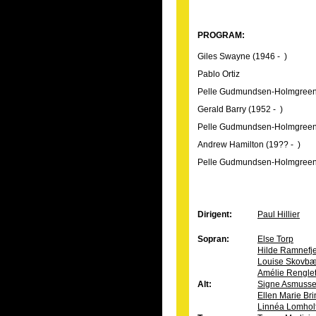
PROGRAM:
Giles Swayne (1946 - )
Pablo Ortiz
Pelle Gudmundsen-Holmgreen 
Gerald Barry (1952 - )
Pelle Gudmundsen-Holmgree
Andrew Hamilton (19?? - )
Pelle Gudmundsen-Holmgree
Dirigent:
Paul Hillier
Sopran:
Else Torp
Hilde Ramnefje
Louise Skovbæ
Amélie Rengle
Alt:
Signe Asmuss
Ellen Marie Br
Linnéa Lomhol