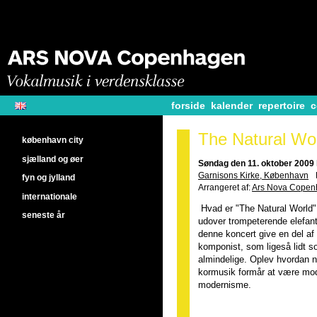
forside
kalender
repertoire
c
The Natural Wo
københavn city
sjælland og øer
Søndag den 11. oktober 2009 
Garnisons Kirke, København
fyn og jylland
Arrangeret af:
Ars Nova Cope
internationale
Hvad er "The Natural World"
seneste år
udover trompeterende elefan
denne koncert give en del af 
komponist, som ligeså lidt
almindelige. Oplev hvordan n
kormusik formår at være mod
modernisme.