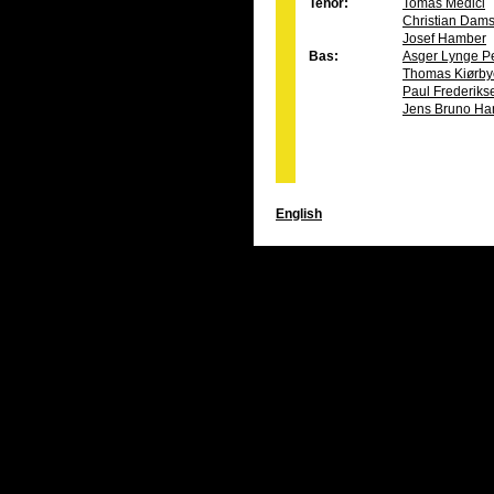
Tenor:
Tomas Medici
Christian Dam
Josef Hamber
Bas:
Asger Lynge P
Thomas Kiørby
Paul Frederiks
Jens Bruno Ha
English