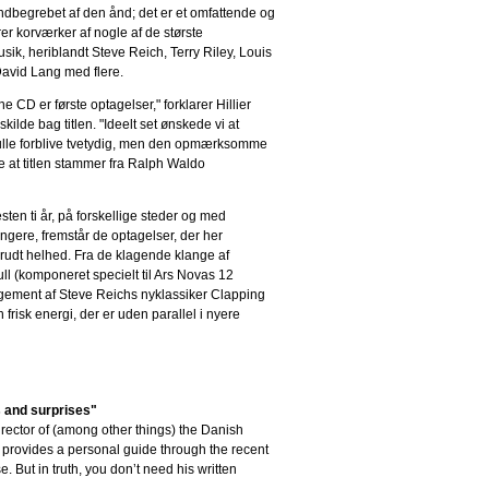
indbegrebet af den ånd; det er et omfattende og
er korværker af nogle af de største
sik, heriblandt Steve Reich, Terry Riley, Louis
avid Lang med flere.
CD er første optagelser," forklarer Hillier
skilde bag titlen. "Ideelt set ønskede vi at
ulle forblive tvetydig, men den opmærksomme
ke at titlen stammer fra Ralph Waldo
ten ti år, på forskellige steder og med
angere, fremstår de optagelser, der her
rudt helhed. Fra de klagende klange af
l (komponeret specielt til Ars Novas 12
angement af Steve Reichs nyklassiker Clapping
 frisk energi, der er uden parallel i nyere
hts and surprises"
irector of (among other things) the Danish
rovides a personal guide through the recent
. But in truth, you don’t need his written