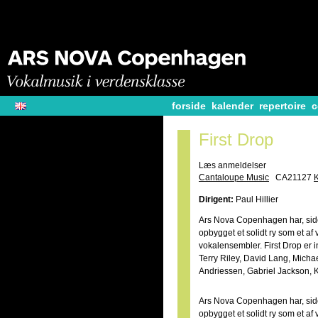
forside
kalender
repertoire
c
First Drop
Læs anmeldelser
Cantaloupe Music
CA21127
Dirigent:
Paul Hillier
Ars Nova Copenhagen har, siden
opbygget et solidt ry som et a
vokalensembler. First Drop er 
Terry Riley, David Lang, Mich
Andriessen, Gabriel Jackson, K
Ars Nova Copenhagen har, siden
opbygget et solidt ry som et a