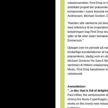
vokalensembler. First Drop er 
ambitiøst projekt der præsenter
komponister i nyere klassisk mu
Andriessen, Michael Gordon, D
"Næsten alle værkerne på denne 
med reference til én inspiration
betydningen bag First Drop sk
lytter vil før eller siden bemær
Emmerson."
Optaget over en periode på næs
forskellige konstellationer af s
præsenteres, stadig som en ub
Michael Gordons He Saw A Skul
stemmer) til Hilliers vokalarr
Music. First Drop kanaliserer en
vokalmusik.
Anmeldelser:
"...a disc that is full of delig
Paul Hillier, the venturesome d
chorus Ars Nova Copenhagen, p
works on this lovely new release