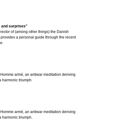
hts and surprises"
irector of (among other things) the Danish
rovides a personal guide through the recent
se.
L’Homme armé, an antiwar meditation deriving
a harmonic triumph.
L’Homme armé, an antiwar meditation deriving
a harmonic triumph.