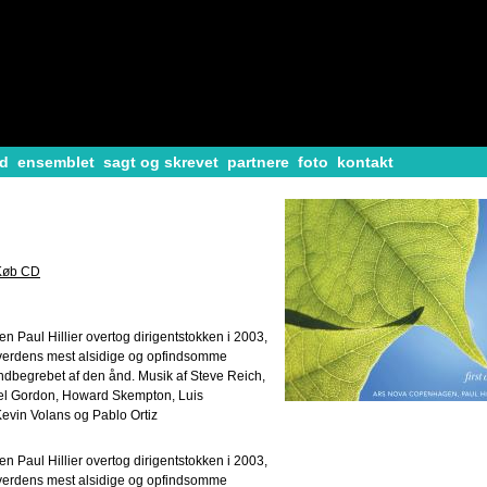
d
ensemblet
sagt og skrevet
partnere
foto
kontakt
Køb CD
 Paul Hillier overtog dirigentstokken i 2003,
f verdens mest alsidige og opfindsomme
indbegrebet af den ånd. Musik af Steve Reich,
ael Gordon, Howard Skempton, Luis
evin Volans og Pablo Ortiz
 Paul Hillier overtog dirigentstokken i 2003,
f verdens mest alsidige og opfindsomme