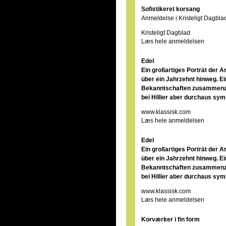
Sofistikeret korsang
Anmeldelse i Kristeligt Dagbla
Kristeligt Dagblad
Læs hele anmeldelsen
Edel
Ein großartiges Porträt der A
über ein Jahrzehnt hinweg. E
Bekanntschaften zusammenzust
bei Hillier aber durchaus sym
www.klassisk.com
Læs hele anmeldelsen
Edel
Ein großartiges Porträt der A
über ein Jahrzehnt hinweg. E
Bekanntschaften zusammenzust
bei Hillier aber durchaus sym
www.klassisk.com
Læs hele anmeldelsen
Korværker i fin form