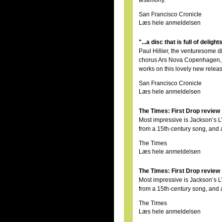
testimony.
San Francisco Cronicle
Læs hele anmeldelsen
"...a disc that is full of delig
Paul Hillier, the venturesome d
chorus Ars Nova Copenhagen, p
works on this lovely new relea
San Francisco Cronicle
Læs hele anmeldelsen
The Times: First Drop review
Most impressive is Jackson’s 
from a 15th-century song, and 
The Times
Læs hele anmeldelsen
The Times: First Drop review
Most impressive is Jackson’s 
from a 15th-century song, and 
The Times
Læs hele anmeldelsen