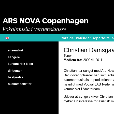
forside
kalender
repertoire
c
Christian Damsga
ensemblet
Tenor
sangere
Medlem fra:
2009
til
2011
kunstnerisk leder
dirigenter
Christian har sunget med Ars Nov
Derudover optræder han som solist
bestyrelse
kammermusikalske produktioner.
huskomponister
jævnligt med Vocaal LAB Nederlan
kammerkor i Amsterdam.
Udover at synge skriver Christian 
dyrker sin interesse for asiatisk