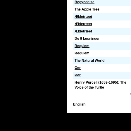
Begyndelse
The Apple Tree
Æbletræet
Æbletræet
Æbletræet
De 9 læsninger
Requiem
Requiem
The Natural World
Øer
Øer
Henry Purcell (1659-1695): The
Voice of the Turtle
English