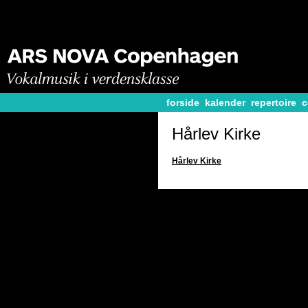
forside
kalender
repertoire
c
Hårlev Kirke
Hårlev Kirke