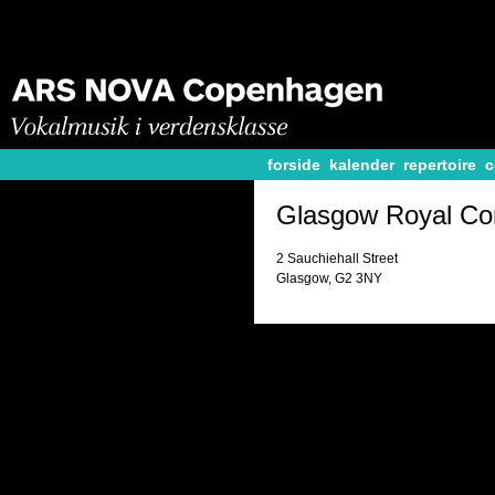
forside
kalender
repertoire
c
Glasgow Royal Con
2 Sauchiehall Street
Glasgow, G2 3NY