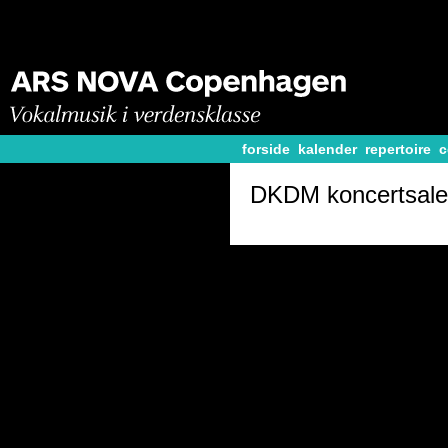
forside
kalender
repertoire
c
DKDM koncertsal