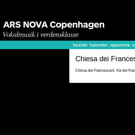
forside
kalender
repertoire
c
Chiesa dei France
Chiesa dei Francescani, Via dei Fran