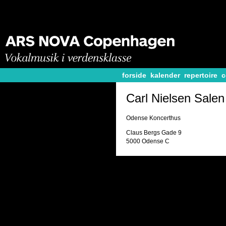
forside
kalender
repertoire
c
Carl Nielsen Salen
Odense Koncerthus
Claus Bergs Gade 9
5000 Odense C